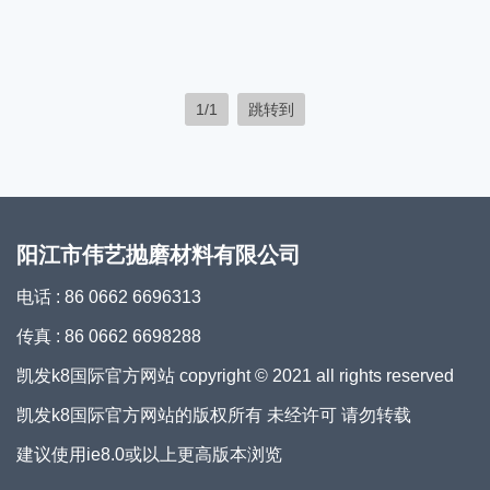
1/1
跳转到
阳江市伟艺抛磨材料有限公司
电话 : 86 0662 6696313
传真 : 86 0662 6698288
凯发k8国际官方网站 copyright © 2021 all rights reserved
凯发k8国际官方网站的版权所有 未经许可 请勿转载
建议使用ie8.0或以上更高版本浏览