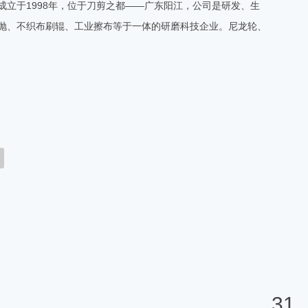
立于1998年，位于刀剪之都——广东阳江，公司是研发、生
抛、不织布刷辊、工业擦布等于一体的研磨科技企业。尼龙轮、
31