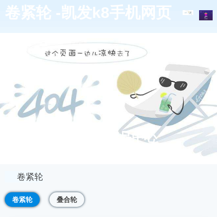
卷紧轮 -凯发k8手机网页
凯发k8手机网页的产品中心
卷紧轮
卷紧轮
叠合轮