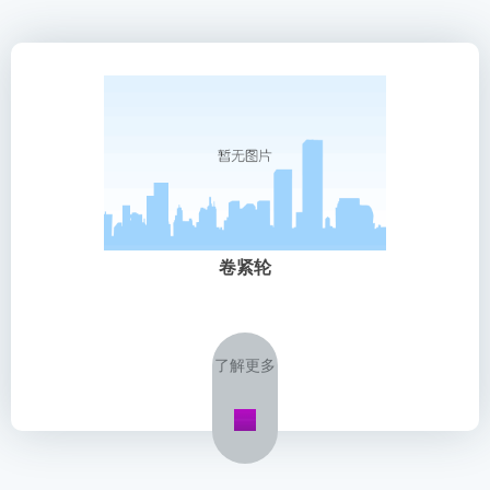
卷紧轮
了解更多