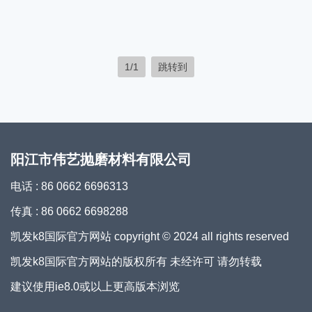
1/1
跳转到
阳江市伟艺抛磨材料有限公司
电话 : 86 0662 6696313
传真 : 86 0662 6698288
凯发k8国际官方网站 copyright © 2024 all rights reserved
凯发k8国际官方网站的版权所有 未经许可 请勿转载
建议使用ie8.0或以上更高版本浏览