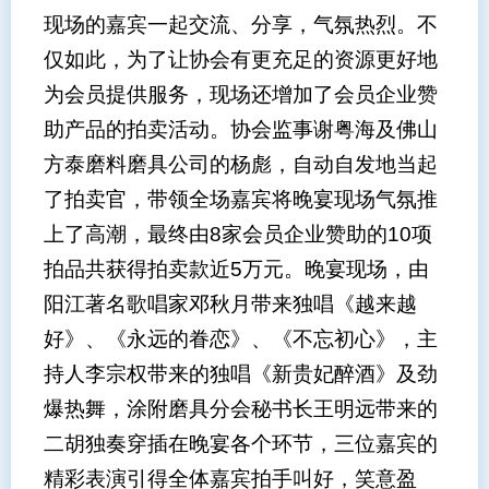
现场的嘉宾一起交流、分享，气氛热烈。不
仅如此，为了让协会有更充足的资源更好地
为会员提供服务，现场还增加了会员企业赞
助产品的拍卖活动。协会监事谢粤海及佛山
方泰磨料磨具公司的杨彪，自动自发地当起
了拍卖官，带领全场嘉宾将晚宴现场气氛推
上了高潮，最终由
8
家会员企业赞助的
10
项
拍品共获得拍卖款近
5
万元。晚宴现场，由
阳江著名歌唱家邓秋月带来独唱《越来越
好》、《永远的眷恋》、《不忘初心》，主
持人李宗权带来的独唱《新贵妃醉酒》及劲
爆热舞，涂附磨具分会秘书长王明远带来的
二胡独奏穿插在晚宴各个环节，三位嘉宾的
精彩表演引得全体嘉宾拍手叫好，笑意盈