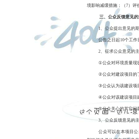
境影响减缓措施；（
）评
7
三、公众反馈意见的
1、公众提出意见的
公告之日起
10个工作
征求公众意见的
2、
公众对环境质量现
①
公众对
建设项目
的
②
公众认为该
建设项
③
公众对该
建设项目
④
公众关心的其它问
⑤
、公众反馈意见的
3
公众可以在本项目公