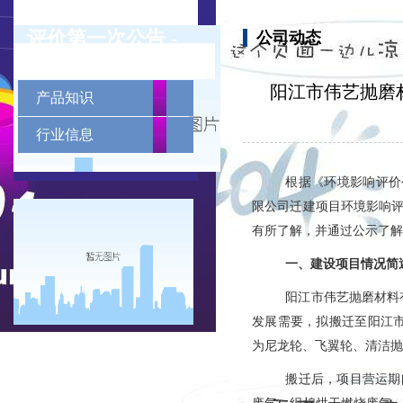
建项目环境影响
评价第一次公告 -
公司动态
公司动态
凯发k8手机网页
阳江市伟艺抛磨
dynamic news
产品知识
行业信息
根据《环境影响评价
限公司
迁
建项目环境
影响
有所了解，并通过公示了解
一、建设项目情况简
阳江市伟艺抛磨材料
发展需要，拟搬迁至阳江
为尼龙轮、飞翼轮、清洁抛
搬迁后，项目营运期