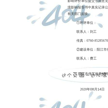
影响评价单位提交书面意
境影响报告书中真实记录
有关部门反映。
①环评单位：
联系人：
刘工
传真：
0760-85285
②建设单位：阳江市
联系人：
费工
阳江市伟艺抛磨材料
年
08
月
14
日
2020