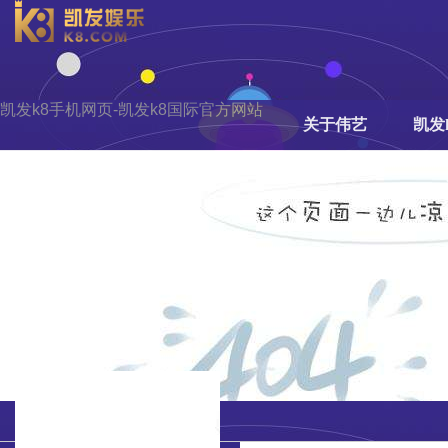
凯发k8手机网页-凯发k8国际官方网站
关于伟艺
凯发
阳江市伟艺抛磨
材料有限公司迁