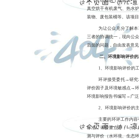
废气、
织棉烘干
燃烧废气
真空烘干
有机废气、热水
装物、废包装桶等。该项目
为让公众充分了解本
三者的协调统一，现向公
后面的问题，自由发表意见
二、环境影响评价的
环境影响评价的
1、
环评接受委托
研究
→
评价因子及环境敏感点
→
环境影响报告书编写
广泛
→
、
环境影响评价的
2
主要的环评工作内容
标准、评价重点等；（
）
2
测与评价（水环境、生态