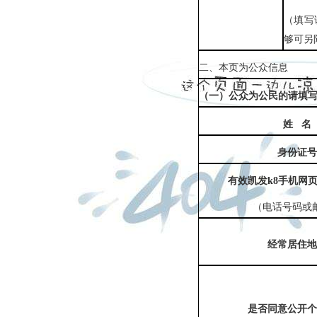
（填写
够可另
二、本页为公众信息
（一）公众为公民的请填
姓
名
身份证号
有效凯发k8手机网
（电话号码或
经常居住地
是否同意公开个