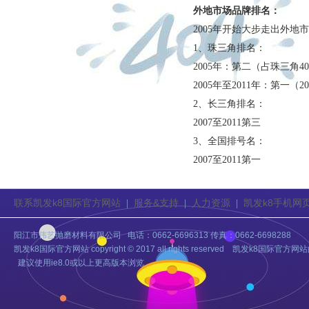
外地市场品牌排名：
2005年开始大步走出外地
1、珠三角排名：
2005年：第二（占珠三角4
2005年至2011年：第一（
2、长三角排名：
2007至2011第三
3、全国排号名：
2007至2011第一
联系凯发k8国际官方网站
服务&支持
人力资源
凯发k8手机网
|
|
|
阳江市伟艺抛磨材料有限公司 电话：0662-6696313 传真：0662-6698288
凯发k8国际官方网站 copyright © 2017 all rights reserved 凯发k8国
建议使用ie8.0或以上更高版本浏览