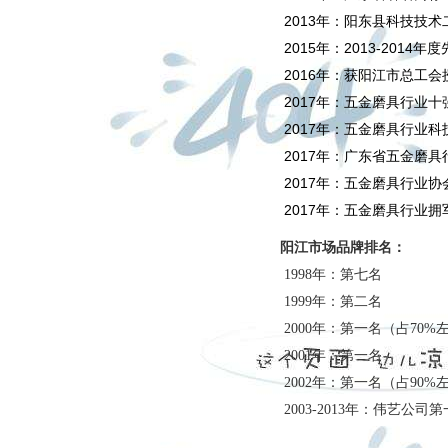
2013年：阳东县科技技
2015年：2013-2014
2016年：获阳江市总工
2017年：五金磨具行业十
2017年：五金磨具行业科
2017年：广东省五金磨
2017年：五金磨具行业
2017年：五金磨具行业拥
阳江市场品牌排名：
1998年：第七名
1999年：第二名
2000年：第一名（占70%
2001年：第一名
2002年：第一名（占90%
2003-2013年：伟艺