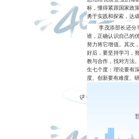
标，懂得紧跟国家政
勇于实践和探索，达
李茂添部长还分享了
谁，正确认识自己的
努力将它增值。其次
好后，要坚持学习，
教与合作，找对方法
生七个度：理论要有
度、创新要有难度、