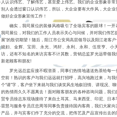
人认识伟艺、了解伟艺，甚至爱上伟艺。我们的企业形象非常
别人会透过窗口认识伟艺，所以，大企业要有大作风，大企业
做好企业形象宣传工作！
确实，我司展位的装修风格吸引了全场宾客的眼球！一开
我司展位，对我们的工作人员表示关心与问候，并对我们伟艺提
展”的殷切期望！随后，阳江市公安局高层领导以及阳江老客户
媳妇、金辉、宝田、永光、鸿轩、永利、永和、伍世亨、小
访，还有不知名的来访宾客不计其数，营销总监罗光远带领我
新老顾客和朋友!
罗光远总监应接不暇沏茶，同事们热情地递送热茶给每一
空前！熟识的客户与我们远远就打招呼，高兴地跑过来，与我
个“请”字，客户坐下来就与我们谈笑风生地叙旧情、讲现况、
的热情而久久不愿离去！面对顾客朋友的各种咨询问题，我们
贸专员徐志东现场接待了来自土耳其、马来西亚、印尼、日本
雷慧与服务专员庄忠周等同事负责接待国内客商，我们大家向
产品，并与宾客们作了充分的交流，把伟艺及产品宣传出去的