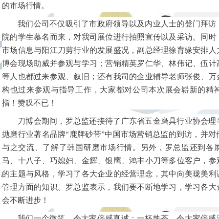
的市场行情。
我们公司不仅吸引了市政府领导以及内业人士的登门拜访
院的学生慕名而来，对我司展位进行拍照宣传以及采访。同时
市场信息与阳江刀剪行业的发展盛况，副总经理徐育缘安排人
博会现场助威并参观与学习；营销精英罗仁华、林伟记、伍计
等人也都过来参观、叙旧；还有我司的企业辅导老师张俊、万
构也过来参观与指导工作，大家都对公司本次展会崭新的精
指！赞叹不已！
刀博会期间，罗总监还接待了广东省五金磨具行业协会理
抛磨行业著名品牌“鹿牌砂带”中国市场营销总监的到访，并对
与之交流、了解了韩国研磨市场行情。另外，罗总监还到各
马、十八子、巧媳妇、金辉、银鹰、鸿丰小刀等多位客户，参
的主题与风格，学习了各大企业的经营理念，其中向美珑美利
管理方面的知识。罗总监表示，我们要不断地学习，学习各大
会不断进步！
我们一个微笑，令大家倍感真诚；一杯热茶，令大家倍感