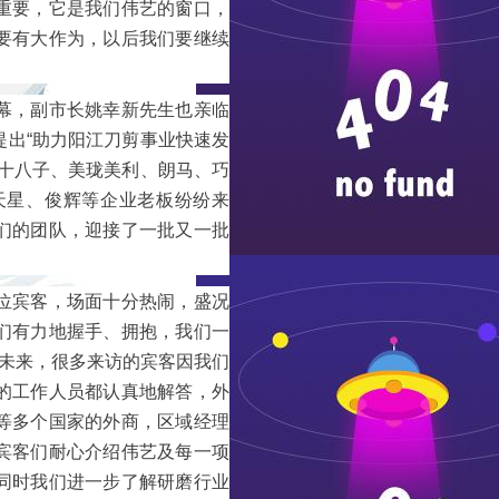
重要，它是我们伟艺的窗口，
要有大作为，以后我们要继续
幕，副市长姚幸新先生也亲临
出“助力阳江刀剪事业快速发
十八子、美珑美利、朗马、巧
天星、俊辉等企业老板纷纷来
们的团队，迎接了一批又一批
位宾客，场面十分热闹，盛况
们有力地握手、拥抱，我们一
聊未来，很多来访的宾客因我们
的工作人员都认真地解答，外
等多个国家的外商，区域经理
宾客们耐心介绍伟艺及每一项
同时我们进一步了解研磨行业