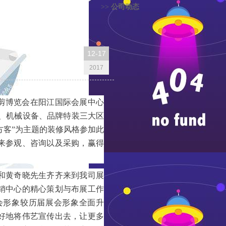
公司动态
>>
12-17
2017
金刀剪博览会在阳江国际会展中心
品、机械设备、品牌特装三大区
方客”为主题的装修风格参加此
前来参观、咨询以及采购，赢得
和黄奇晓先生齐齐来到我司展
销中心的精心策划与布展工作
会形象较历届展会形象全面升
好地将伟艺宣传出去，让更多