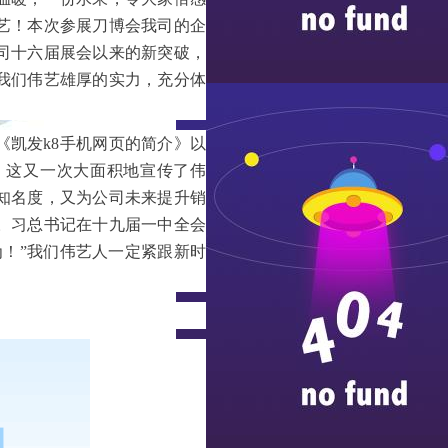
艺！本次参展刀博会我司的企
司十六届展会以来的新突破，
我们伟艺雄厚的实力
，充分体
《凯发k8手机网页的简介》以
，这又一次大面积地宣传了伟
知名度，又为公司未来提升销
。习总书记在十九届一中全会
！”我们伟艺人一定紧跟新时
！