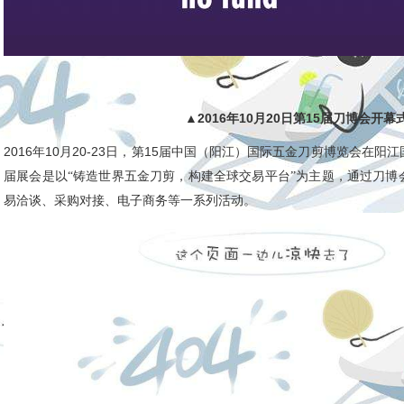
▲
2016
年
10
月
20
日第
15
届刀博会开幕
2016
10
20-23
15
年
月
日，第
届中国（阳江）国际五金刀剪博览会在阳江
届展会是以“铸造世界五金刀剪，构建全球交易平台”为主题，通过刀博
易洽谈、采购对接、电子商务等一系列活动。