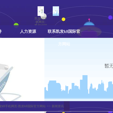
凯发k8手
机网页-
凯发k8国
际官方网
持
人力资源
联系凯发k8国际官
站
方网站
>>
发k8手机网页-凯发k8国际官方网站
新闻资讯