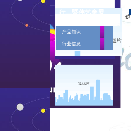
剪博览会盛大举
行—暨伟艺参展
公司动态
分享 -凯发k8手机
网页
产品知识
dynamic news
行业信息