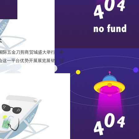
式
国际五金刀剪商贸城盛大举行。本
会这一平台优势开展展览展销、贸