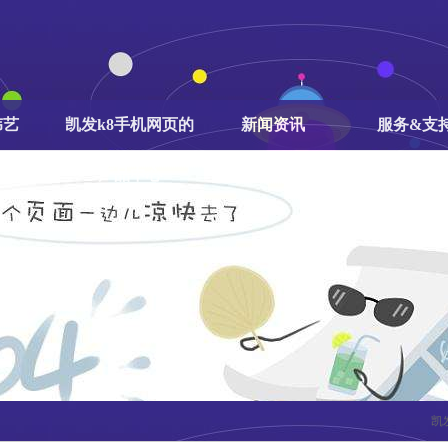
伟艺
凯发k8手机网页的
新闻资讯
服务&支
产品中心
凯