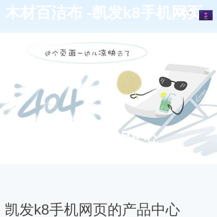
木材百洁布 -凯发k8手机网页
凯发k8手机网页的产品中心
凯发k8手机网页的产品中心