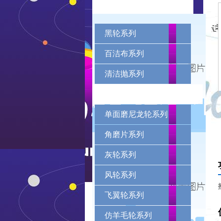
products
黑轮系列
百洁布系列
清洁抛系列
棕轮系列
单面磨尼龙轮系列
角磨片系列
灰轮系列
风轮系列
飞翼轮系列
仿羊毛轮系列