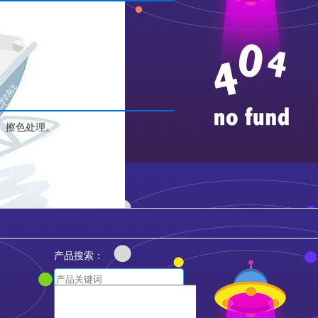
）擦色处理。
产品搜索：