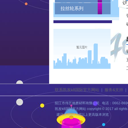
拉丝轮系列
联系凯发k8国际官方网站
服务&支持
|
阳江市伟艺抛磨材料有限公司 电话：0662-669631
凯发k8国际官方网站 copyright © 2017 all
建议使用ie8.0或以上更高版本浏览