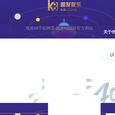
凯发k8手机网页-凯发k8国际官方网站
关于
擦色轮 -凯发k8手
机网页